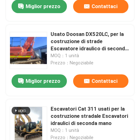
Miglior prezzo
Contattaci
Usato Doosan DX520LC, per la
costruzione di strade
Escavatore idraulico di seconda
mano
MOQ：1 unità
Prezzo：Negoziabile
Miglior prezzo
Contattaci
Casa.
Escavatori Cat 311 usati per la
costruzione stradale Escavatori
Prodotti
idraulici di seconda mano
MOQ：1 unità
Video
Prezzo：Negoziabile