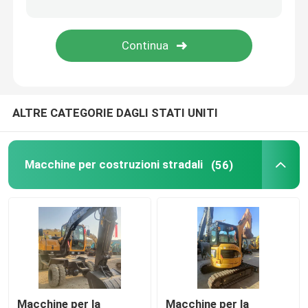
Ritiratori usati
Bulldozer usati
ALTRE CATEGORIE DAGLI STATI UNITI
Miniescavatore
Camioni elevatori diesel usati
Macchine per costruzioni stradali
(56)
Caricatori usati
Granate per autocarri usati
Camion utilizzato del miscelatore
Macchine per la
Macchine per la