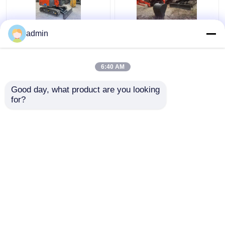
ZX60 Hydraulic Used
L'escavatore Hitachi
admin
Hitachi Excavator
ZX50U di seconda
facile da usare 6000KG
mano è di buona qualità
e prezzo accessibile
6:40 AM
Miglior prezzo
Miglior prezzo
Good day, what product are you looking 
for?
Contattaci
Contattaci
Osservi più
Casa
Circa noi
Contattaci
Desktop Site
Mappa del sito
politica sulla riservatezza