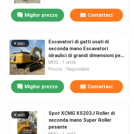
Miglior prezzo
Contattaci
Su di noi
Visita alla fabbrica
Escavatori di gatti usati di
seconda mano Escavatori
Controllo della qualità
idraulici di grandi dimensioni per
la costruzione stradale dalla
MOQ：1 unità
Cina
Prezzo：Negoziabile
Contattaci
Miglior prezzo
Contattaci
Chiedi un preventivo
Macchine per costruzioni stradali
Spot XCMG XS203J Roller di
seconda mano Super Roller
pesante
Macchine da costruzione usate
MOQ：1 unità