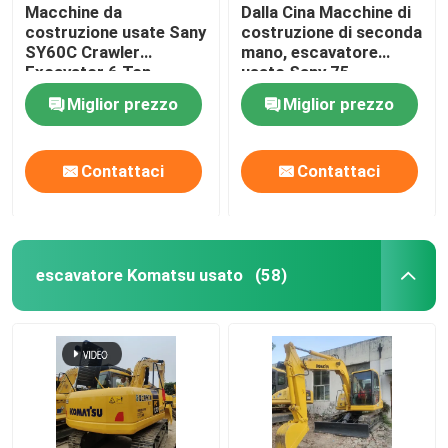
Macchine da
Dalla Cina Macchine di
costruzione usate Sany
costruzione di seconda
SY60C Crawler
mano, escavatore
Excavator 6 Ton
usato Sany 75
Miglior prezzo
Miglior prezzo
Contattaci
Contattaci
escavatore Komatsu usato
(58)