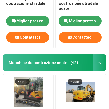
costruzione stradale
costruzione stradale
usate
Classificatore stradale usato
Miglior prezzo
Miglior prezzo
Roller stradali usati
Contattaci
Contattaci
Caricatore di retroescalatore
Veicoli a nuova energia cinesi
Macchine da costruzione usate
(42)