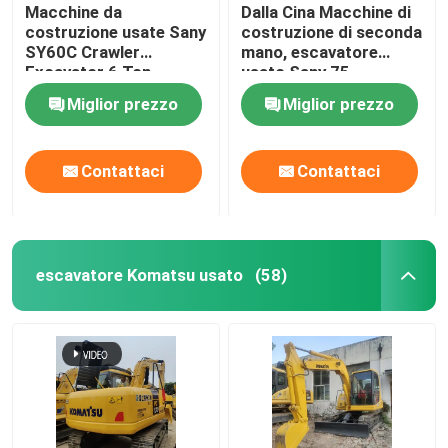
Macchine da
Dalla Cina Macchine di
costruzione usate Sany
costruzione di seconda
SY60C Crawler
mano, escavatore
Excavator 6 Ton
usato Sany 75
Miglior prezzo
Miglior prezzo
Contattaci
Contattaci
escavatore Komatsu usato
(58)