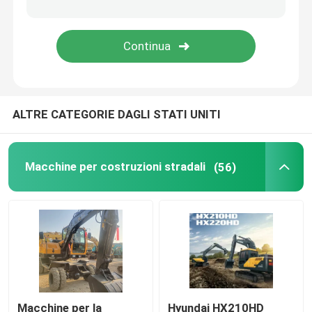
Ritiratori usati
Bulldozer usati
ALTRE CATEGORIE DAGLI STATI UNITI
Miniescavatore
Camioni elevatori diesel usati
Macchine per costruzioni stradali
(56)
Caricatori usati
Granate per autocarri usati
Camion utilizzato del miscelatore
Macchine per la
Hyundai HX210HD