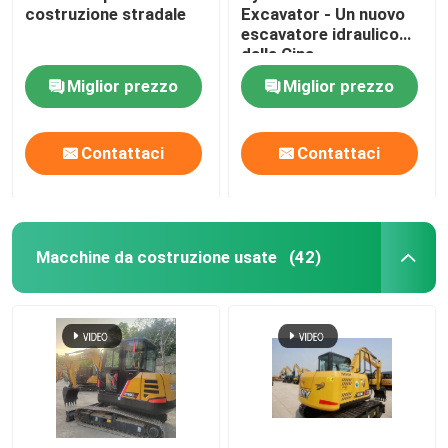
costruzione stradale
Excavator - Un nuovo
escavatore idraulico
Classificatore stradale usato
dalla Cina
Miglior prezzo
Miglior prezzo
Roller stradali usati
Contattaci
Contattaci
Caricatore di retroescalatore
Veicoli a nuova energia cinesi
Macchine da costruzione usate
(42)