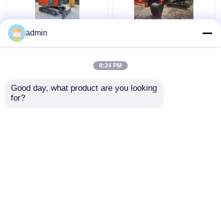
ZX60 Hydraulic Used
L'escavatore Hitachi
admin
Hitachi Excavator
ZX50U di seconda
facile da usare 6000KG
mano è di buona qualità
e prezzo accessibile
8:24 PM
Miglior prezzo
Miglior prezzo
Good day, what product are you looking 
for?
Contattaci
Contattaci
Osservi più
Casa
Circa noi
Contattaci
Desktop Site
Mappa del sito
politica sulla riservatezza