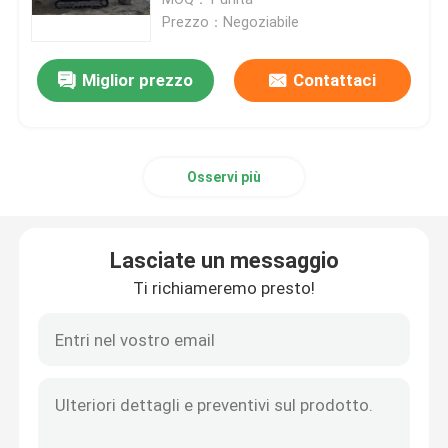
Prezzo：Negoziabile
escavatore Komatsu usato
Miglior prezzo
Contattaci
Escavatore Cat usato
Osservi più
Escavatore utilizzato di Hitachi
Escavatore utilizzato di Volvo
Lasciate un messaggio
Ti richiameremo presto!
Scavatore doosan usato
Scavatori Hyundai usati
Autocarri con cassone ribaltabile usati