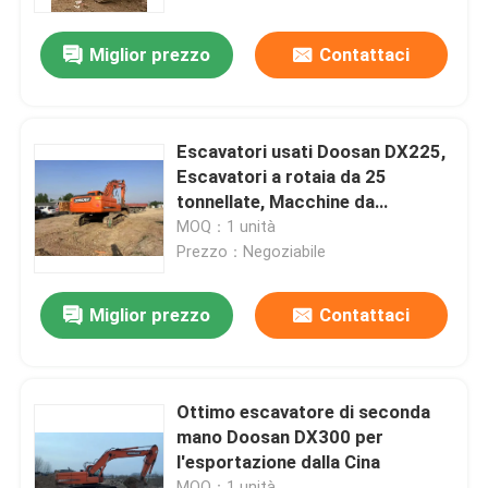
Miglior prezzo
Contattaci
Su di noi
Visita alla fabbrica
Escavatori usati Doosan DX225,
Escavatori a rotaia da 25
Controllo della qualità
tonnellate, Macchine da
costruzione usate
MOQ：1 unità
Prezzo：Negoziabile
Contattaci
Miglior prezzo
Contattaci
Chiedi un preventivo
Macchine per costruzioni stradali
Ottimo escavatore di seconda
mano Doosan DX300 per
l'esportazione dalla Cina
Macchine da costruzione usate
MOQ：1 unità