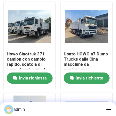
Su di noi
Visita alla fabbrica
Controllo della qualità
Howo Sinotruk 371
Usato HOWO a7 Dump
camion con cambio
Trucks dalla Cina
Contattaci
rapido, scatola di
macchine da
rinvio diesel a sinistra,
costruzione
cassone
Invia richiesta
Invia richiesta
Chiedi un preventivo
Macchine per costruzioni stradali
admin
Macchine da costruzione usate