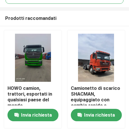
Prodotti raccomandati
HOWO camion,
Camionetto di scarico
Casa.
trattori, esportati in
SHACMAN,
qualsiasi paese del
equipaggiato con
mondo
cambio rapido e
Prodotti
motore diesel
Invia richiesta
Invia richiesta
Video