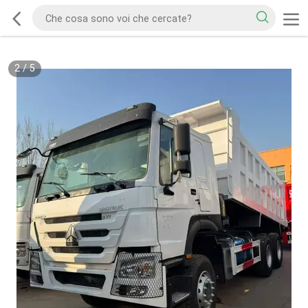
2
/
5