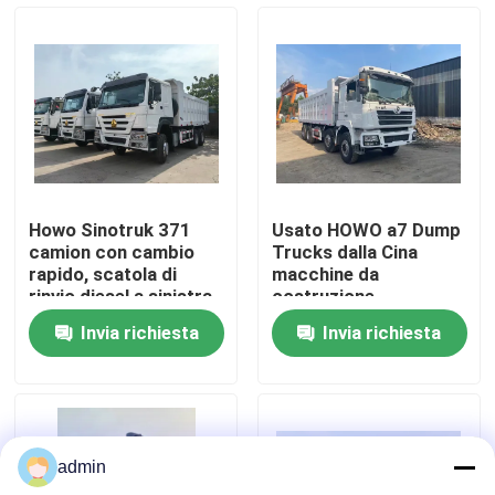
Su di noi
Visita alla fabbrica
Controllo della qualità
Howo Sinotruk 371
Usato HOWO a7 Dump
camion con cambio
Trucks dalla Cina
Contattaci
rapido, scatola di
macchine da
rinvio diesel a sinistra,
costruzione
cassone
Invia richiesta
Invia richiesta
Chiedi un preventivo
Macchine per costruzioni stradali
admin
Macchine da costruzione usate