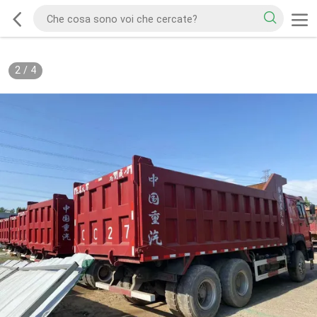
2
/
4