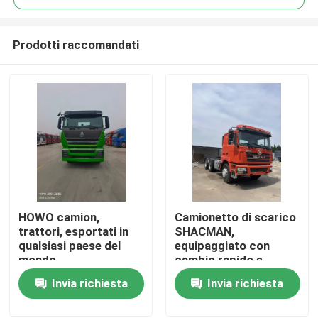
Prodotti raccomandati
HOWO camion,
Camionetto di scarico
Casa.
trattori, esportati in
SHACMAN,
qualsiasi paese del
equipaggiato con
mondo
cambio rapido e
Prodotti
motore diesel
Invia richiesta
Invia richiesta
Video