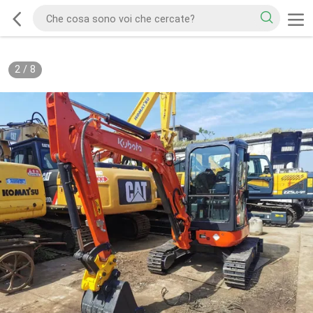
2
/
8