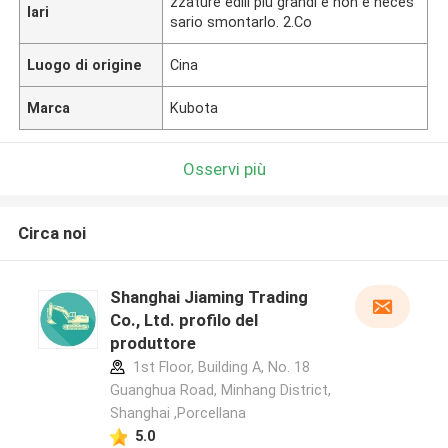
zzature edili più grandi e non è neces
lari
sario smontarlo. 2.Co
Luogo di origine
Cina
Marca
Kubota
Osservi più
Circa noi
Shanghai Jiaming Trading
Co., Ltd. profilo del
produttore
1st Floor, Building A, No. 18
Guanghua Road, Minhang District,
Shanghai ,Porcellana
5.0