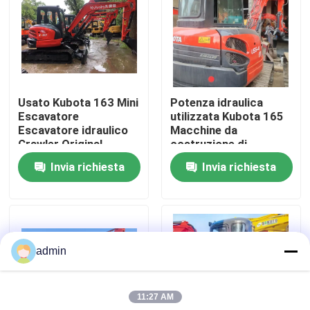
Su di noi
Visita alla fabbrica
Usato Kubota 163 Mini
Potenza idraulica
Escavatore
utilizzata Kubota 165
Controllo della qualità
Escavatore idraulico
Macchine da
Crawler Original
costruzione di
Engine
seconda mano
Invia richiesta
Invia richiesta
Contattaci
Chiedi un preventivo
admin
Macchine per costruzioni stradali
11:27 AM
Macchine da costruzione usate