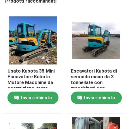
Prodotti raccomandati
Usato Kubota 35 Mini
Escavatori Kubota di
Escavatore Kubota
seconda mano da 3
Motore Macchine da
tonnellate con
costruzione usate
macchinari con
Casa.
motore Kubota
Invia richiesta
Invia richiesta
Prodotti
Video