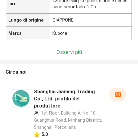
zzature edili più grandi e non è neces
lari
sario smontarlo. 2.Co
Luogo di origine
GIAPPONE
Marca
Kubota
Osservi più
Circa noi
Shanghai Jiaming Trading
Co., Ltd. profilo del
produttore
1st Floor, Building A, No. 18
Guanghua Road, Minhang District,
Shanghai ,Porcellana
5.0