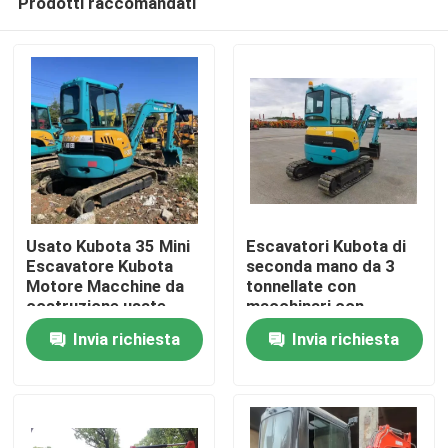
Prodotti raccomandati
Usato Kubota 35 Mini
Escavatori Kubota di
Escavatore Kubota
seconda mano da 3
Motore Macchine da
tonnellate con
costruzione usate
macchinari con
Casa.
motore Kubota
Invia richiesta
Invia richiesta
Prodotti
Video