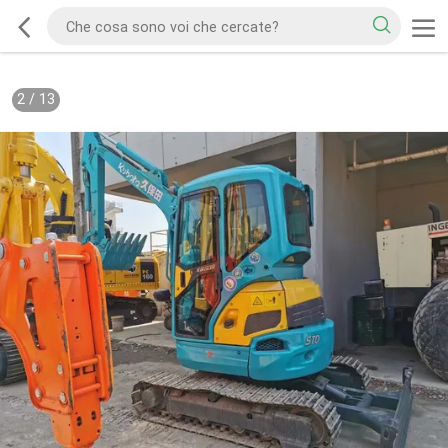
2
/
13