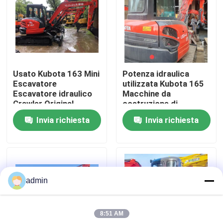
Su di noi
Visita alla fabbrica
Usato Kubota 163 Mini
Potenza idraulica
Escavatore
utilizzata Kubota 165
Controllo della qualità
Escavatore idraulico
Macchine da
Crawler Original
costruzione di
Engine
seconda mano
Invia richiesta
Invia richiesta
Contattaci
Chiedi un preventivo
admin
Macchine per costruzioni stradali
8:51 AM
Macchine da costruzione usate