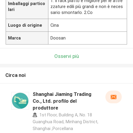
1. Il rack piatto è migliore per le attre
Imballaggi partico
zzature edili più grandi e non è neces
lari
sario smontarlo. 2.Co
Luogo di origine
Cina
Marca
Doosan
Osservi più
Circa noi
Shanghai Jiaming Trading
Co., Ltd. profilo del
produttore
1st Floor, Building A, No. 18
Guanghua Road, Minhang District,
Shanghai ,Porcellana