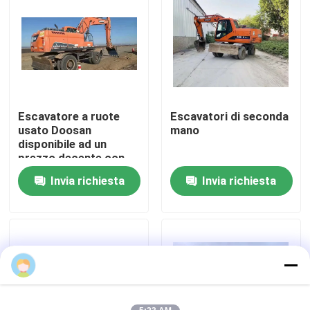
Su di noi
Visita alla fabbrica
Escavatore a ruote
Escavatori di seconda
Controllo della qualità
usato Doosan
mano
disponibile ad un
prezzo decente con
Contattaci
poche ore di lavoro
Invia richiesta
Invia richiesta
Chiedi un preventivo
Macchine per costruzioni stradali
Macchine da costruzione usate