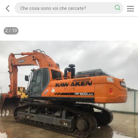
2
/
10