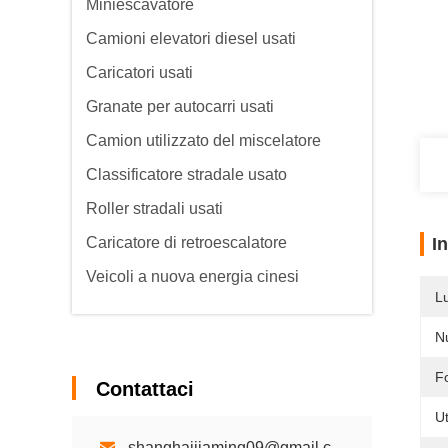
Miniescavatore
Camioni elevatori diesel usati
Caricatori usati
Granate per autocarri usati
Camion utilizzato del miscelatore
Classificatore stradale usato
Roller stradali usati
Caricatore di retroescalatore
I
Veicoli a nuova energia cinesi
L
N
F
Contattaci
Ut
shanghaijiaming09@gmail.com