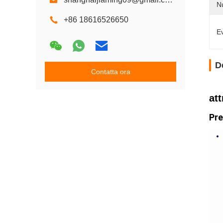
Nu
+86 18616526650
Ev
D
Contatta ora
at
Pre