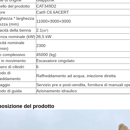
e di origine
Giappone
llo del prodotto
CAT349D2
ore
Cat® C6.6ACERT
ghezza * larghezza
11000×3000×3000
tezza (mm)
cità della benna
2.1
(m³)
enza nominale (kW)
36,5 kW
cità nominale
2300
i/min)
o complessivo
45000 (kg)
o in movimento
Escavatore cingolato
ro di cilindri
6
odo di
Raffreddamento ad acqua, iniezione diretta
freddamento
taggio
Servizio pre e post-vendita, fornitura di manuali oper
odo di guida
Azionamento idraulico
osizione del prodotto