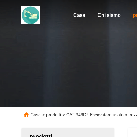
Casa
Chi siamo
p
Casa
>
prodotti
>
CAT 349D2 Escavatore usato attrezz
prodotti