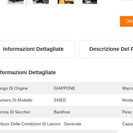
Ott
Informazioni Dettagliate
Descrizione Del 
nformazioni Dettagliate
uogo Di Origine
GIAPPONE
Marc
umero Di Modello
349D2
Modal
orma Di Secchio:
Backhoe
Peso 
ilizzo Delle Condizioni Di Lavoro:
Generale
Capac