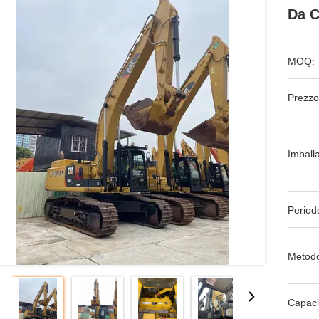
Da C
MOQ:
Prezzo
Imball
Period
Metodo
Capaci