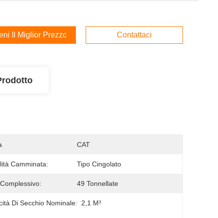
ieni Il Miglior Prezzo
Contattaci
Prodotto
a
CAT
ità Camminata:
Tipo Cingolato
Complessivo:
49 Tonnellate
ità Di Secchio Nominale:
2,1 M³