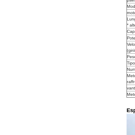
paes
Mode
mot
Lun
* al
Capa
Pot
Velo
(gir
Pes
Tip
Nume
Met
raf
van
Met
Esp