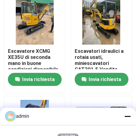
Su di noi
Visita alla fabbrica
Escavatore XCMG
Escavatori idraulici a
Controllo della qualità
XE35U di seconda
rotaia usati,
mano in buone
miniescavatori
condizioni disponibile
CAT301.5 Vendite
Contattaci
ora
all'esportazione
Invia richiesta
Invia richiesta
Chiedi un preventivo
Macchine per costruzioni stradali
admin
Macchine da costruzione usate