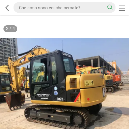
2
/
4