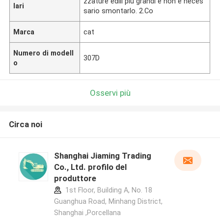
zzature edili più grandi e non è neces
lari
sario smontarlo. 2.Co
Marca
cat
Numero di modell
307D
o
Osservi più
Circa noi
Shanghai Jiaming Trading
Co., Ltd. profilo del
produttore
1st Floor, Building A, No. 18
Guanghua Road, Minhang District,
Shanghai ,Porcellana