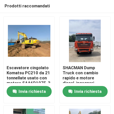
Prodotti raccomandati
Escavatore cingolato
SHACMAN Dump
Komatsu PC210 da 21
Truck con cambio
tonnellate usato con
rapido e motore
Casa.
motore SAA6D107E-3
diesel, ingegneri
per scavo ad alta
disponibili all'estero
Invia richiesta
Invia richiesta
efficienza
Prodotti
Video