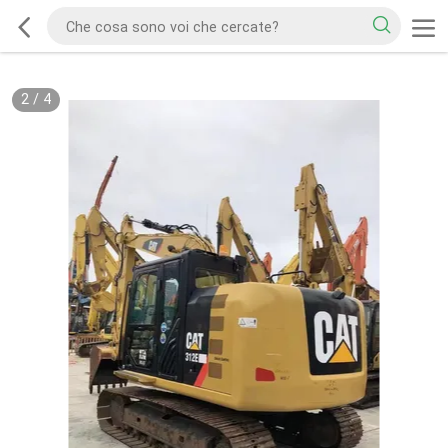
2
/
4