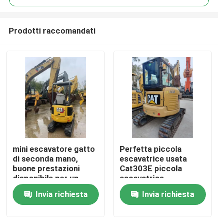
Prodotti raccomandati
mini escavatore gatto
Perfetta piccola
Casa.
di seconda mano,
escavatrice usata
buone prestazioni
Cat303E piccola
disponibile per un
escavatrice
Prodotti
prezzo equo
Invia richiesta
Invia richiesta
Video