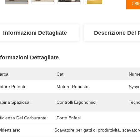
Ott
Informazioni Dettagliate
Descrizione Del 
nformazioni Dettagliate
arca
Cat
Numer
otore Potente:
Motore Robusto
Sysy
abina Spaziosa:
Controlli Ergonomici
Tecno
ficienza Del Carburante:
Forte Enfasi
idenziare:
Scavatore per gatti di produttività
, 
scavatore