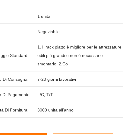
1 unità
:
Negoziabile
1. Il rack piatto è migliore per le attrezzature
aggio Standard:
edili più grandi e non è necessario
smontarlo. 2.Co
o Di Consegna:
7-20 giorni lavorativi
 Di Pagamento:
L/C, T/T
tà Di Fornitura:
3000 unità all'anno