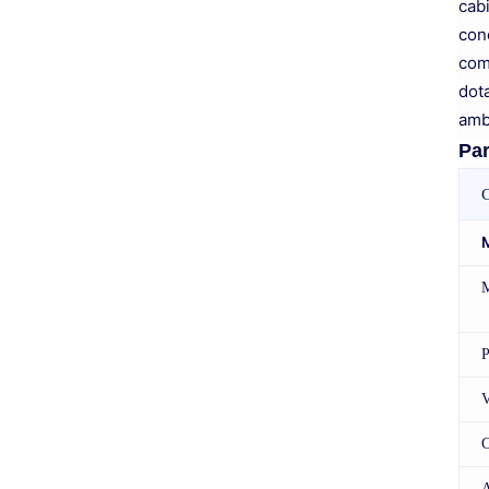
cab
conc
comp
dota
amb
Par
C
M
P
V
C
A