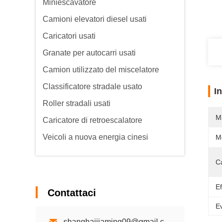
Miniescavatore
Camioni elevatori diesel usati
Caricatori usati
Granate per autocarri usati
Camion utilizzato del miscelatore
Classificatore stradale usato
I
Roller stradali usati
M
Caricatore di retroescalatore
Veicoli a nuova energia cinesi
M
C
Ef
Contattaci
Ev
shanghaijiaming09@gmail.com