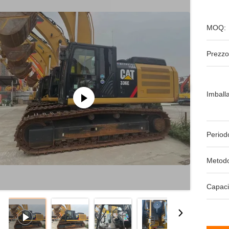
MOQ:
Prezzo
Imball
Period
Metodo
Capaci