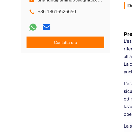
D
+86 18616526650
Pre
L'es
Contatta ora
rife
all'
La c
anch
L'es
sicu
otti
lavo
oper
La 