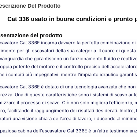
escrizione Del Prodotto
Cat 336 usato in buone condizioni e pronto p
sentazione del prodotto
cavatore Cat 336E incarna davvero la perfetta combinazione di po
rimento per gli escavatori della sua categoria. Il cuore di ques
avanguardia che garantiscono un funzionamento fluido e reattivo,
oppia potente del motore e il controllo preciso dell'acceleratore
e i compiti più impegnativi, mentre l'impianto idraulico garantis
cavatore Cat 336E è dotato di una tecnologia avanzata che non so
rezza. Una di queste caratteristiche sono i sistemi di scavo auto
mizzare il processo di scavo. Ciò non solo migliora l’efficienza,
ro, facilitando il raggiungimento dei risultati desiderati. Inoltre, 
atori una visione chiara dell'area di lavoro, riducendo al minimo g
spaziosa cabina dell'escavatore Cat 336E è un'altra testimonianz