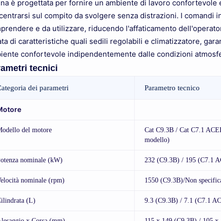
ina è progettata per fornire un ambiente di lavoro confortevol
entrarsi sul compito da svolgere senza distrazioni. I comandi intu
rendere e da utilizzare, riducendo l'affaticamento dell'operatore
ta di caratteristiche quali sedili regolabili e climatizzatore, ga
iente confortevole indipendentemente dalle condizioni atmosfe
ametri tecnici
ategoria dei parametri
Parametro tecnico
Motore
odello del motore
Cat C9.3B / Cat C7.1 ACER
modello)
otenza nominale (kW)
232 (C9.3B) / 195 (C7.1 
elocità nominale (rpm)
1550 (C9.3B)/Non specifi
ilindrata (L)
9.3 (C9.3B) / 7.1 (C7.1 
lesaggio x Corsa (mm)
115 x 149 (C9.3B) / 105 x