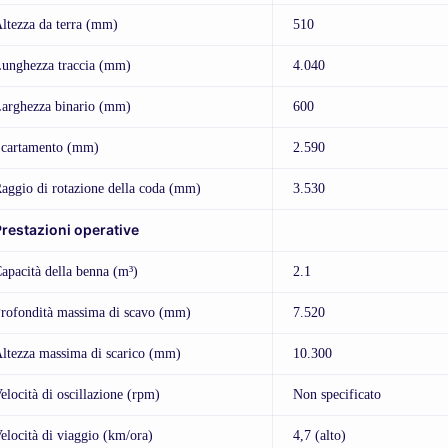
ltezza da terra (mm)
510
unghezza traccia (mm)
4.040
arghezza binario (mm)
600
cartamento (mm)
2.590
aggio di rotazione della coda (mm)
3.530
restazioni operative
apacità della benna (m³)
2.1
rofondità massima di scavo (mm)
7.520
ltezza massima di scarico (mm)
10.300
elocità di oscillazione (rpm)
Non specificato
elocità di viaggio (km/ora)
4,7 (alto)