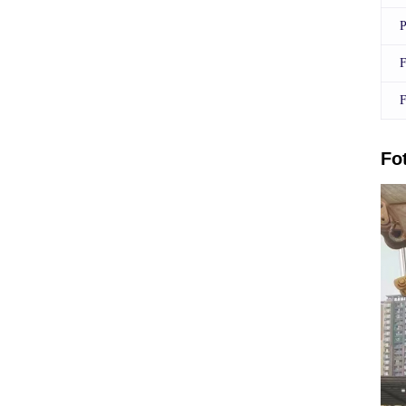
P
F
F
Fo