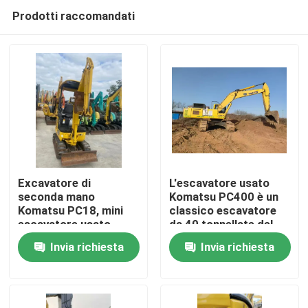
Prodotti raccomandati
Excavatore di
L'escavatore usato
seconda mano
Komatsu PC400 è un
Komatsu PC18, mini
classico escavatore
Casa.
escavatore usato.
da 40 tonnellate del
Giappone
Invia richiesta
Invia richiesta
Prodotti
Video