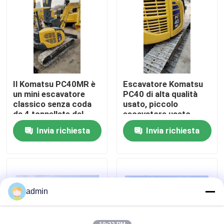
Su di noi
Visita alla fabbrica
Il Komatsu PC40MR è
Escavatore Komatsu
Controllo della qualità
un mini escavatore
PC40 di alta qualità
classico senza coda
usato, piccolo
da 4 tonnellate dal
escavatore usato
Contattaci
Giappone
Invia richiesta
Invia richiesta
Chiedi un preventivo
Macchine per costruzioni stradali
admin
Macchine da costruzione usate