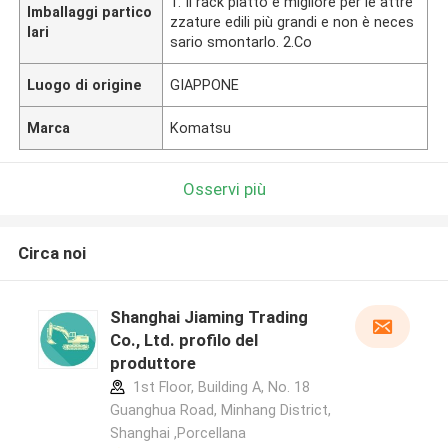
1. Il rack piatto è migliore per le attre
Imballaggi partico
zzature edili più grandi e non è neces
lari
sario smontarlo. 2.Co
Luogo di origine
GIAPPONE
Marca
Komatsu
Osservi più
Circa noi
Shanghai Jiaming Trading
Co., Ltd. profilo del
produttore
1st Floor, Building A, No. 18
Guanghua Road, Minhang District,
Shanghai ,Porcellana