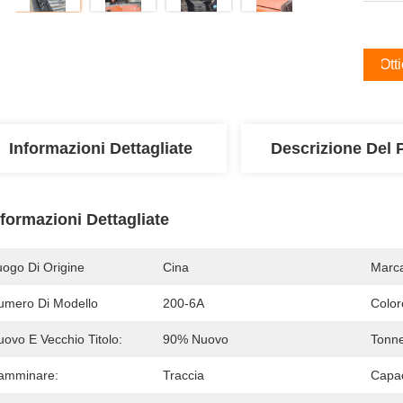
Ott
Informazioni Dettagliate
Descrizione Del 
nformazioni Dettagliate
uogo Di Origine
Cina
Marc
umero Di Modello
200-6A
Color
ovo E Vecchio Titolo:
90% Nuovo
Tonne
amminare:
Traccia
Capac