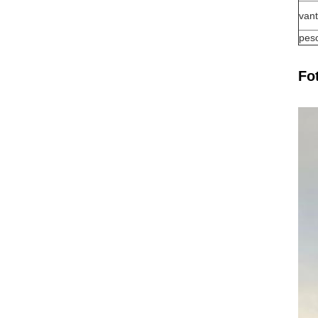
van
peso
Fo