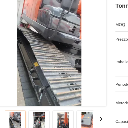
Tonn
MOQ:
Prezzo
Imball
Period
Metodo
Capaci