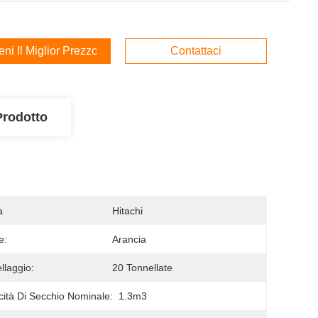
ieni Il Miglior Prezzo
Contattaci
Prodotto
a
Hitachi
e:
Arancia
llaggio:
20 Tonnellate
ità Di Secchio Nominale:
1.3m3