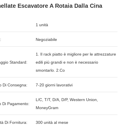
ellate Escavatore A Rotaia Dalla Cina
1 unità
:
Negoziabile
1. Il rack piatto è migliore per le attrezzature
aggio Standard:
edili più grandi e non è necessario
smontarlo. 2.Co
o Di Consegna:
7-20 giorni lavorativi
L/C, T/T, D/A, D/P, Western Union,
 Di Pagamento:
MoneyGram
tà Di Fornitura:
300 unità al mese