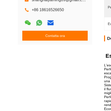
P
+86 18616526650
Ev
Contatta ora
D
Es
L'es
Perf
esca
Prog
una 
Sist
il f
migl
Perf
rapi
rend
Econ