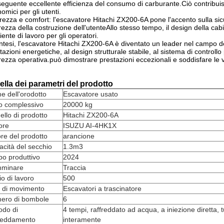
eguente eccellente efficienza del consumo di carburante.Ciò contribuisce 
omici per gli utenti.
rezza e comfort: l'escavatore Hitachi ZX200-6A pone l'accento sulla sic
rezza della costruzione dell'utenteAllo stesso tempo, il design della ca
ente di lavoro per gli operatori.
intesi, l'escavatore Hitachi ZX200-6A è diventato un leader nel campo d
tazioni energetiche, al design strutturale stabile, al sistema di contro
rezza operativa.può dimostrare prestazioni eccezionali e soddisfare le v
ella dei parametri del prodotto
 dell'orodotto
Escavatore usato
o complessivo
20000 kg
llo di prodotto
Hitachi ZX200-6A
ore
ISUZU AI-4HK1X
re del prodotto
arancione
cità del secchio
1.3m3
o produttivo
2024
minare
Traccia
io di lavoro
500
o di movimento
Escavatori a trascinatore
ero di bombole
6
odo di
4 tempi, raffreddato ad acqua, a iniezione diretta, 
freddamento
interamente