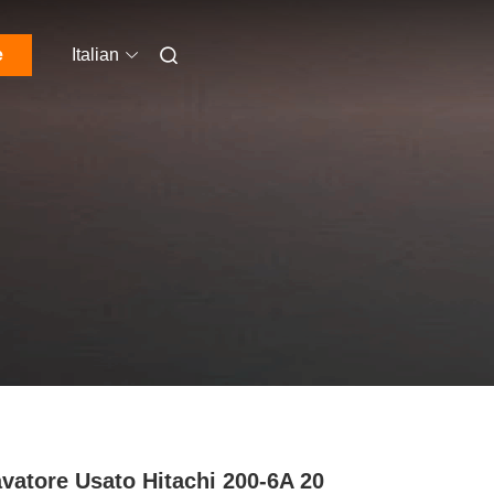
e
Italian
vatore Usato Hitachi 200-6A 20