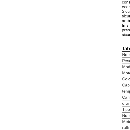
cons
econ
Sicu
sicu
ambi
In s
pres
sicu
Tab
Nome
Pes
Mode
Mot
Colo
Capa
temp
Cam
orar
Tip
Num
Met
raf