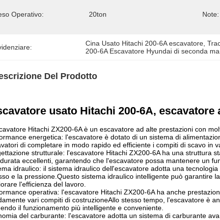
eso Operativo:
20ton
Note:
Cina Usato Hitachi 200-6A escavatore
, 
Tra
idenziare:
200-6A Escavatore Hyundai di seconda m
escrizione Del Prodotto
cavatore usato Hitachi 200-6A, escavatore a
cavatore Hitachi ZX200-6A è un escavatore ad alte prestazioni con molte
ormance energetica: l'escavatore è dotato di un sistema di alimentazion
vatori di completare in modo rapido ed efficiente i compiti di scavo in va
ettazione strutturale: l'escavatore Hitachi ZX200-6A ha una struttura st
durata eccellenti, garantendo che l'escavatore possa mantenere un funzi
ema idraulico: il sistema idraulico dell'escavatore adotta una tecnologi
lusso e la pressione.Questo sistema idraulico intelligente può garantire la
iorare l'efficienza del lavoro.
ormance operativa: l'escavatore Hitachi ZX200-6A ha anche prestazioni e
damente vari compiti di costruzioneAllo stesso tempo, l'escavatore è an
endo il funzionamento più intelligente e conveniente.
omia del carburante: l'escavatore adotta un sistema di carburante avan