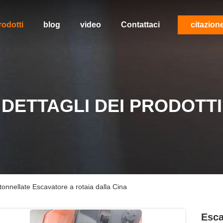
rodotti
blog
video
Contattaci
citazion
DETTAGLI DEI PRODOTTI
onnellate Escavatore a rotaia dalla Cina
Esca