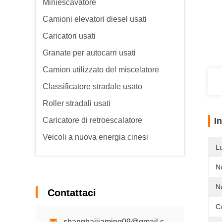
Miniescavatore
Camioni elevatori diesel usati
Caricatori usati
Granate per autocarri usati
Camion utilizzato del miscelatore
Classificatore stradale usato
Roller stradali usati
Caricatore di retroescalatore
I
Veicoli a nuova energia cinesi
L
N
Nu
Contattaci
C
shanghaijiaming09@gmail.com