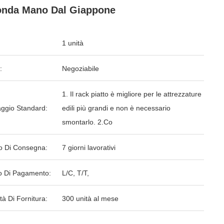
nda Mano Dal Giappone
1 unità
:
Negoziabile
1. Il rack piatto è migliore per le attrezzature
aggio Standard:
edili più grandi e non è necessario
smontarlo. 2.Co
o Di Consegna:
7 giorni lavorativi
 Di Pagamento:
L/C, T/T,
tà Di Fornitura:
300 unità al mese