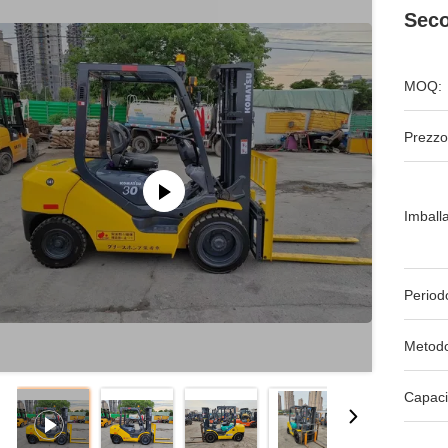
Seco
MOQ:
Prezzo
Imball
Period
Metodo
Capaci