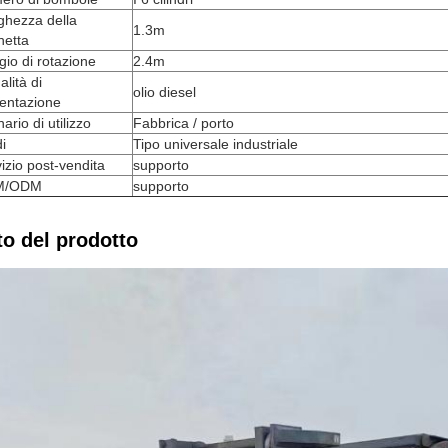
ghezza della
1.3m
hetta
io di rotazione
2.4m
lità di
olio diesel
mentazione
ario di utilizzo
Fabbrica / porto
di
Tipo universale industriale
izio post-vendita
supporto
M/ODM
supporto
to del prodotto