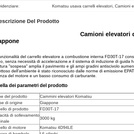
idenziare:
Komatsu usava carrelli elevatori
, 
Camioni el
escrizione Del Prodotto
Camioni elevatori
appone
unzionalità del carrello elevatore a combustione interna FD30T-17 con
o, senza necessità di accelerazione.e il sistema di induzione di guida
ttura "sospesa" amplia il pavimento e gli ampi gradini antiscivolo aument
ettoso dell'ambiente è stato riconosciuto dalle norme di emissione EPAT
nza del motore e un basso consumo di carburante.
ella dei parametri del prodotto
e del prodotto
Cammini elevatori Komatsu
e di origine
Giappone
llo di prodotto
FD30T-17
cità di sollevamento
3000 kg
inale
llo di motore
Komatsu 4D94LE
ero di bombole
I 6 cilindri