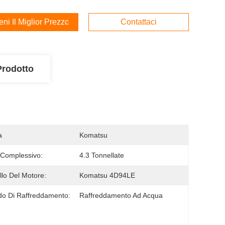
ieni Il Miglior Prezzo
Contattaci
Prodotto
a
Komatsu
Complessivo:
4.3 Tonnellate
lo Del Motore:
Komatsu 4D94LE
o Di Raffreddamento:
Raffreddamento Ad Acqua