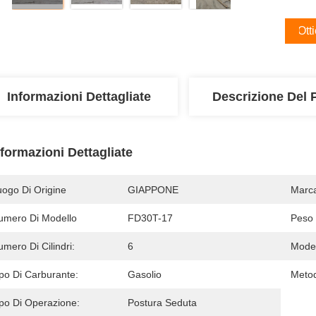
Ott
Informazioni Dettagliate
Descrizione Del 
nformazioni Dettagliate
uogo Di Origine
GIAPPONE
Marc
umero Di Modello
FD30T-17
Peso 
mero Di Cilindri:
6
Model
ipo Di Carburante:
Gasolio
Metod
ipo Di Operazione:
Postura Seduta