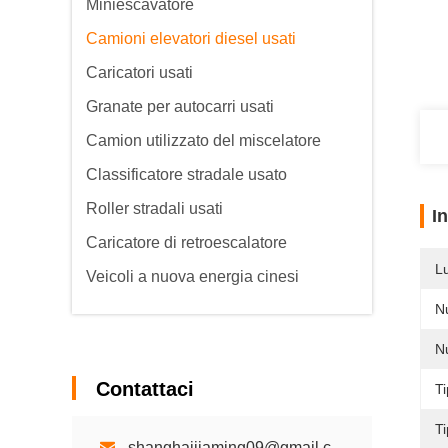
Miniescavatore
Camioni elevatori diesel usati
Caricatori usati
Granate per autocarri usati
Camion utilizzato del miscelatore
Classificatore stradale usato
Roller stradali usati
I
Caricatore di retroescalatore
L
Veicoli a nuova energia cinesi
N
Nu
Contattaci
T
T
shanghaijiaming09@gmail.com