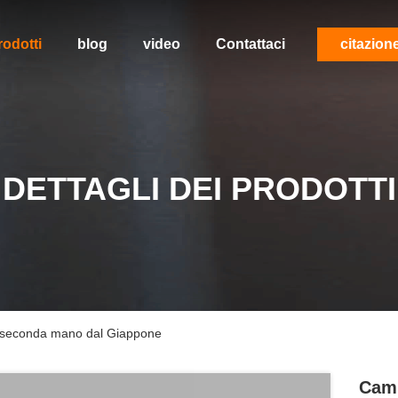
rodotti
blog
video
Contattaci
citazion
DETTAGLI DEI PRODOTTI
i seconda mano dal Giappone
Cami