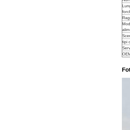
Lun
forc
Ragg
Moda
ali
Scen
tipi 
Serv
OE
Fo