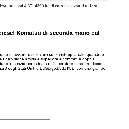
evatori usati 4.3T
, 
4300 kg di carrelli elevatori utilizzati
 diesel Komatsu di seconda mano dal
sente di avviare e sollevare senza intoppi anche quando è
 ha una visione ampia e superiore e comfortLa doppia
ano lo spazio per la testa dell'operatore.Il motore diesel
ier3 degli Stati Uniti e EUStage3A dell'UE, con una grande