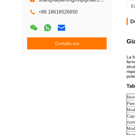
Ev
+86 18616526650
D
Gi
Contatta ora
La f
ferm
stru
risp
pote
Tab
Nom
Paes
Mode
Capa
nom
Mode
Num