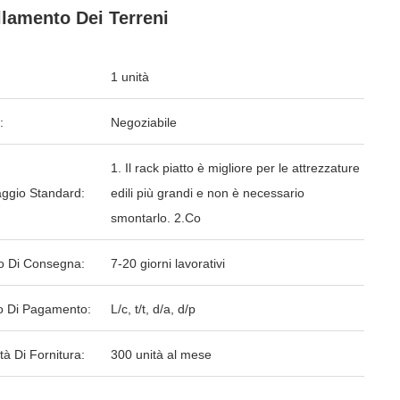
llamento Dei Terreni
1 unità
:
Negoziabile
1. Il rack piatto è migliore per le attrezzature
aggio Standard:
edili più grandi e non è necessario
smontarlo. 2.Co
o Di Consegna:
7-20 giorni lavorativi
 Di Pagamento:
L/c, t/t, d/a, d/p
tà Di Fornitura:
300 unità al mese