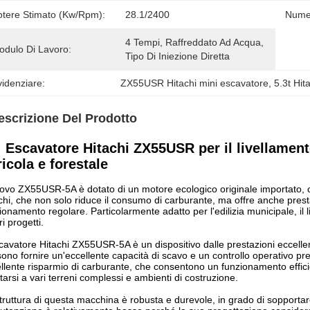
otere Stimato (Kw/rpm):
28.1/2400
Numer
4 Tempi, Raffreddato Ad Acqua, 
odulo Di Lavoro:
Tipo Di Iniezione Diretta
idenziare:
ZX55USR Hitachi mini escavatore
, 
5.3t Hit
escrizione Del Prodotto
Escavatore Hitachi ZX55USR per il livellamento
icola e forestale
uovo ZX55USR-5A è dotato di un motore ecologico originale importato, co
chi, che non solo riduce il consumo di carburante, ma offre anche presta
ionamento regolare. Particolarmente adatto per l'edilizia municipale, il 
ri progetti.
cavatore Hitachi ZX55USR-5A è un dispositivo dalle prestazioni eccellen
ono fornire un'eccellente capacità di scavo e un controllo operativo pr
llente risparmio di carburante, che consentono un funzionamento efficie
tarsi a vari terreni complessi e ambienti di costruzione.
truttura di questa macchina è robusta e durevole, in grado di sopportare ca