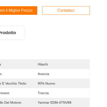
ieni Il Miglior Prezzo
Contattaci
Prodotto
a
Hitachi
e:
Arancia
 E Vecchio Titolo:
90% Nuovo
inare:
Traccia
lo Del Motore:
Yanmar EDM-4TNV88