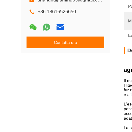
P
+86 18616526650
M
Ev
Contatta ora
D
agr
Il n
Hita
funz
e alt
L'es
poss
ecce
adat
La s