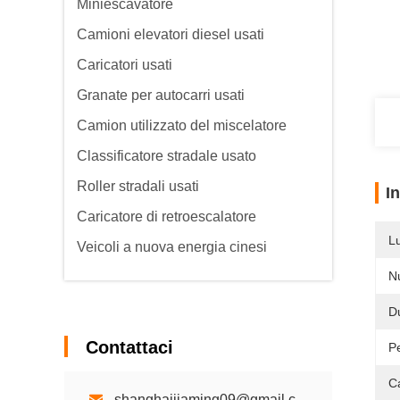
Miniescavatore
Camioni elevatori diesel usati
Caricatori usati
Granate per autocarri usati
Camion utilizzato del miscelatore
Classificatore stradale usato
Roller stradali usati
I
Caricatore di retroescalatore
L
Veicoli a nuova energia cinesi
N
Du
Contattaci
P
C
shanghaijiaming09@gmail.com