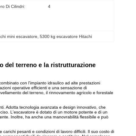
o Di Cilindri:
4
achi mini escavatore
, 
5300 kg escavatore Hitachi
 del terreno e la ristrutturazione
mbinato con l'impianto idraulico ad alte prestazioni
zioni operative efficienti e una sensazione di
livellamento del terreno, il rinnovamento agricolo e forestale
ti. Adotta tecnologia avanzata e design innovativo, che
eciso. L'escavatore è dotato di un motore potente e di un
nte. Inoltre, ha anche una manovrabilità flessibile e può
richi pesanti e condizioni di lavoro difficili. Il suo costo di