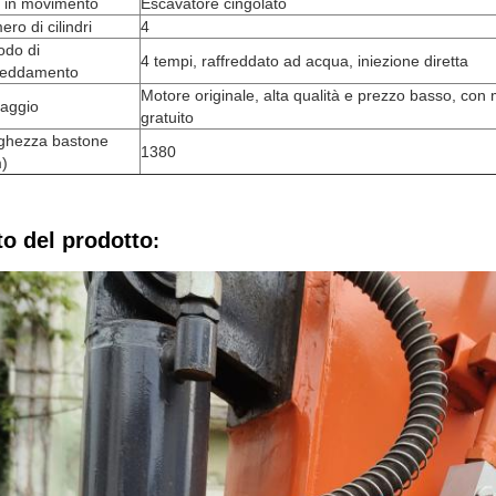
o in movimento
Escavatore cingolato
ro di cilindri
4
odo di
4 tempi, raffreddato ad acqua, iniezione diretta
freddamento
Motore originale, alta qualità e prezzo basso, con
taggio
gratuito
ghezza bastone
1380
)
to del prodotto
: