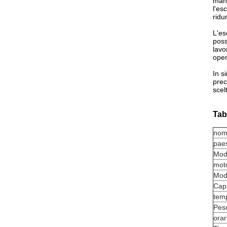
manu
l'es
ridur
L'es
poss
lavo
oper
In s
prec
scel
Tab
nom
paes
Mode
mot
Mode
Capa
temp
Pes
orar