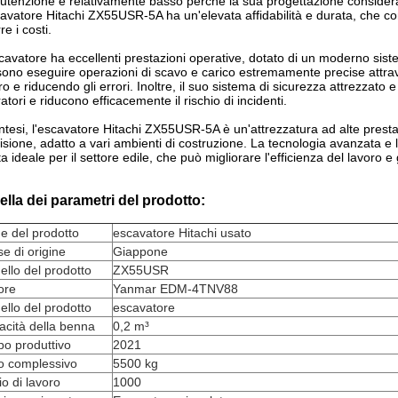
tenzione è relativamente basso perché la sua progettazione considera 
cavatore Hitachi ZX55USR-5A ha un'elevata affidabilità e durata, che con
re i costi.
cavatore ha eccellenti prestazioni operative, dotato di un moderno sistema 
ono eseguire operazioni di scavo e carico estremamente precise attraver
ro e riducendo gli errori. Inoltre, il suo sistema di sicurezza attrezzato e
atori e riducono efficacemente il rischio di incidenti.
intesi, l'escavatore Hitachi ZX55USR-5A è un'attrezzatura ad alte prestazi
isione, adatto a vari ambienti di costruzione. La tecnologia avanzata e l
ta ideale per il settore edile, che può migliorare l'efficienza del lavoro e
ella dei parametri del prodotto:
e del prodotto
escavatore Hitachi usato
e di origine
Giappone
llo del prodotto
ZX55USR
ore
Yanmar EDM-4TNV88
llo del prodotto
escavatore
cità della benna
0,2 m³
o produttivo
2021
o complessivo
5500 kg
io di lavoro
1000