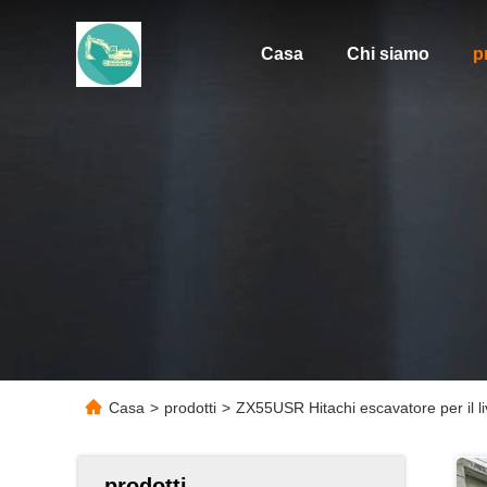
Casa
Chi siamo
p
Casa
>
prodotti
>
ZX55USR Hitachi escavatore per il li
prodotti