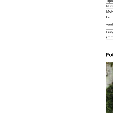
Tip
Nume
Met
raf
van
Lun
(mm
Fo