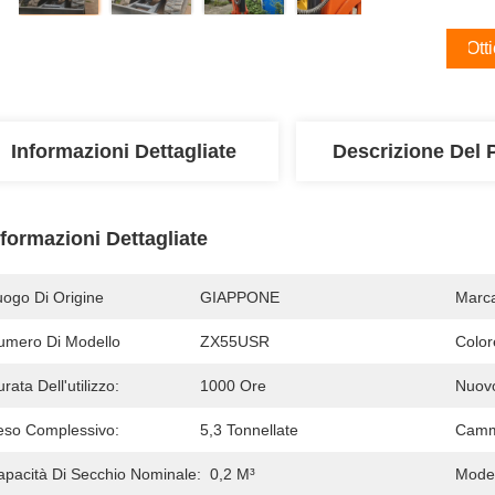
Ott
Informazioni Dettagliate
Descrizione Del 
nformazioni Dettagliate
uogo Di Origine
GIAPPONE
Marc
umero Di Modello
ZX55USR
Color
rata Dell'utilizzo:
1000 Ore
Nuovo
eso Complessivo:
5,3 Tonnellate
Camm
apacità Di Secchio Nominale:
0,2 M³
Model