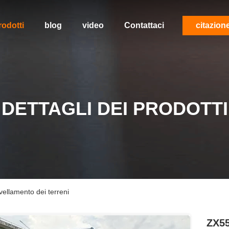
rodotti
blog
video
Contattaci
citazion
DETTAGLI DEI PRODOTTI
vellamento dei terreni
ZX55