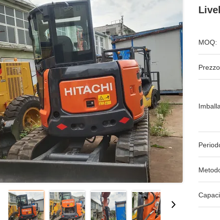
Live
MOQ:
Prezzo
Imball
Period
Metodo
Capaci