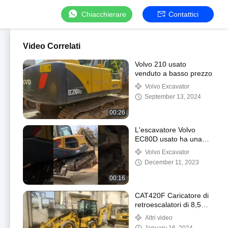
Chiacchierare
Contattici
Video Correlati
Volvo 210 usato
venduto a basso prezzo
Volvo Excavator
September 13, 2024
00:26
L'escavatore Volvo
EC80D usato ha una
buona qualità e un
Volvo Excavator
prezzo accessibile
December 11, 2023
00:16
CAT420F Caricatore di
retroescalatori di 8,5
tonnellate
Altri video