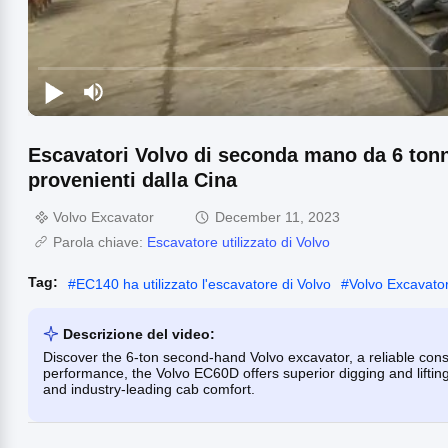
Escavatori Volvo di seconda mano da 6 tonn
provenienti dalla Cina
Volvo Excavator
December 11, 2023
Parola chiave:
Escavatore utilizzato di Volvo
Tag:
#
EC140 ha utilizzato l'escavatore di Volvo
#
Volvo Excavato
Descrizione del video:
Discover the 6-ton second-hand Volvo excavator, a reliable con
performance, the Volvo EC60D offers superior digging and lifting 
and industry-leading cab comfort.