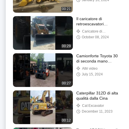
January 16, 2024
00:21
Il caricatore di
retroescavatori
CAT430F ha eccellenti
Caricatore di
capacità di scavo e
retroescalatore
October 08, 2024
carico
00:29
Camionforte Toyota 30
di seconda mano
Macchine e attrezzature
Altri video
per la costruzione
July 15, 2024
00:27
Caterpillar 312D di alta
qualità dalla Cina
Cat Excavator
December 11, 2023
00:12