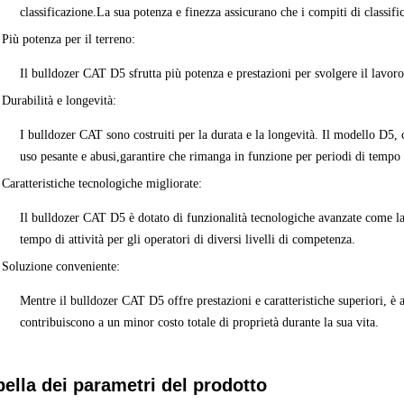
classificazione.La sua potenza e finezza assicurano che i compiti di classifi
Più potenza per il terreno
:
Il bulldozer CAT D5 sfrutta più potenza e prestazioni per svolgere il lavoro
Durabilità e longevità
:
I bulldozer CAT sono costruiti per la durata e la longevità. Il modello D5, co
uso pesante e abusi,garantire che rimanga in funzione per periodi di tempo 
Caratteristiche tecnologiche migliorate
:
Il bulldozer CAT D5 è dotato di funzionalità tecnologiche avanzate come la d
tempo di attività per gli operatori di diversi livelli di competenza.
Soluzione conveniente
:
Mentre il bulldozer CAT D5 offre prestazioni e caratteristiche superiori, è
contribuiscono a un minor costo totale di proprietà durante la sua vita.
bella dei parametri del prodotto