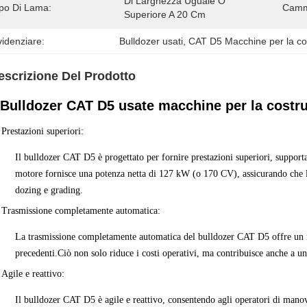
Di Larghezza Uguale O 
ipo Di Lama:
Camm
Superiore A 20 Cm
idenziare:
Bulldozer usati
, 
CAT D5 Macchine per la co
escrizione Del Prodotto
Bulldozer CAT D5 usate macchine per la costr
Prestazioni superiori
:
Il bulldozer CAT D5 è progettato per fornire prestazioni superiori, suppo
motore fornisce una potenza netta di 127 kW (o 170 CV), assicurando che l
dozing e grading.
Trasmissione completamente automatica
:
La trasmissione completamente automatica del bulldozer CAT D5 offre un m
precedenti.Ciò non solo riduce i costi operativi, ma contribuisce anche a u
Agile e reattivo
:
Il bulldozer CAT D5 è agile e reattivo, consentendo agli operatori di manov