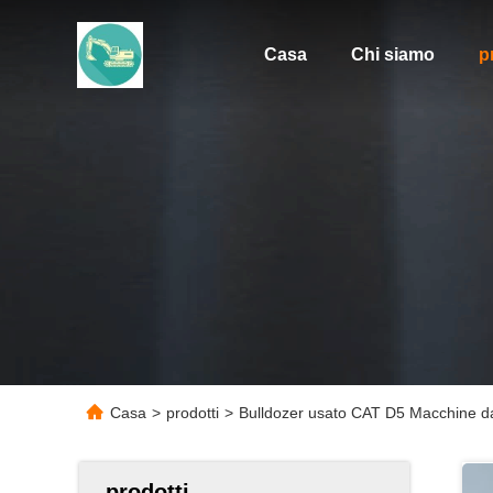
Casa
Chi siamo
p
Casa
>
prodotti
>
Bulldozer usato CAT D5 Macchine d
prodotti