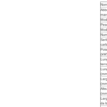
Nom
Abbr
mar
Mode
Pes
Mode
Nume
Serb
carb
Pote
(kW
Lun
terr
Lun
(mm
Lar
(mm
Alte
(mm
Larg
da b