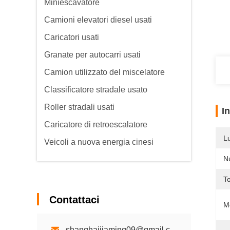
Miniescavatore
Camioni elevatori diesel usati
Caricatori usati
Granate per autocarri usati
Camion utilizzato del miscelatore
Classificatore stradale usato
Roller stradali usati
I
Caricatore di retroescalatore
L
Veicoli a nuova energia cinesi
N
To
Contattaci
M
shanghaijiaming09@gmail.com