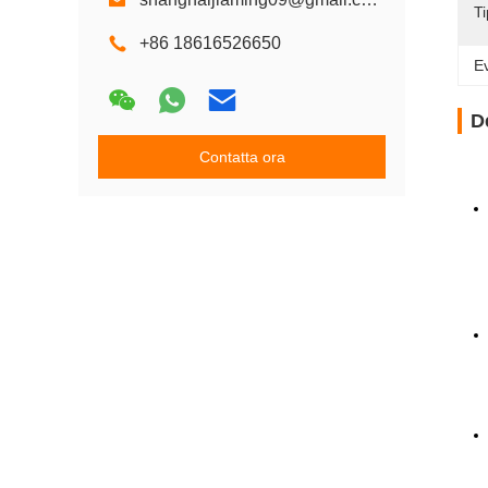
T
+86 18616526650
Ev
D
Contatta ora