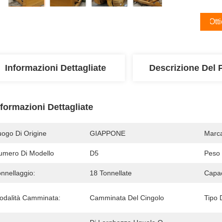
Ott
Informazioni Dettagliate
Descrizione Del 
nformazioni Dettagliate
uogo Di Origine
GIAPPONE
Marc
umero Di Modello
D5
Peso 
nnellaggio:
18 Tonnellate
Capac
odalità Camminata:
Camminata Del Cingolo
Tipo 