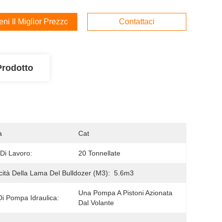
ieni Il Miglior Prezzo
Contattaci
Prodotto
a
Cat
Di Lavoro:
20 Tonnellate
ità Della Lama Del Bulldozer (m3):
5.6m3
Una Pompa A Pistoni Azionata 
Di Pompa Idraulica:
Dal Volante