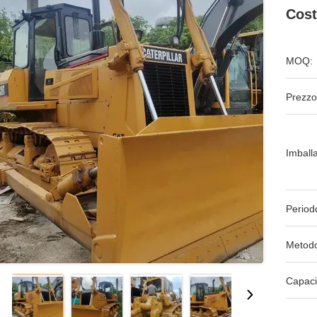
Cost
MOQ:
Prezzo
Imball
Period
Metodo
Capaci