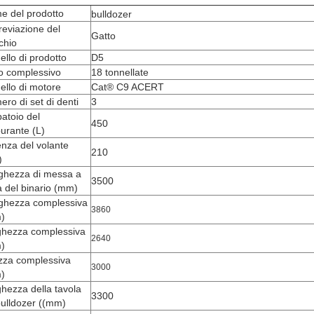
e del prodotto
bulldozer
eviazione del
Gatto
chio
llo di prodotto
D5
o complessivo
18 tonnellate
llo di motore
Cat® C9 ACERT
ro di set di denti
3
atoio del
450
urante (L)
nza del volante
210
)
ghezza di messa a
3500
a del binario (mm)
ghezza complessiva
3860
)
ghezza complessiva
2640
)
zza complessiva
3000
)
hezza della tavola
3300
ulldozer ((mm)