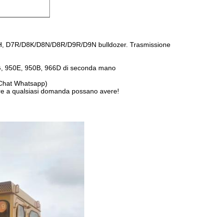
7H, D7R/D8K/D8N/D8R/D9R/D9N bulldozer. Trasmissione
0G, 950E, 950B, 966D di seconda mano
WeChat Whatsapp)
ndere a qualsiasi domanda possano avere!