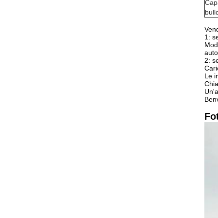
Capa
bull
Vend
1: s
Mod
auto
2: s
Cari
Le i
Chia
Un'a
Benv
Fo