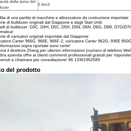
cità della lama del
5.6
m3
dozer
ita di una partita di macchine e attrezzature da costruzione importate:
erie di bulldozer originali dal Giappone e dagli Stati Uniti:
elli di bulldozer: D3C, D4H, D5C, D5H, D5N, D6N, D6G, D6R, D7G/D
matica!
erie di caricatori originali importate dal Giappone:
catore Carter 966G, 966E, 966F-2, caricatore Carter 962G, 936E 95
nformazioni sopra riportate sono certe!
ma il direttore Zheng per ulteriori informazioni (numero di telefono 
ltra azienda offre ai clienti commenti professionali gratuiti per rispo
enuti a chiamare per consultazione! 86 13361952589
to del prodotto