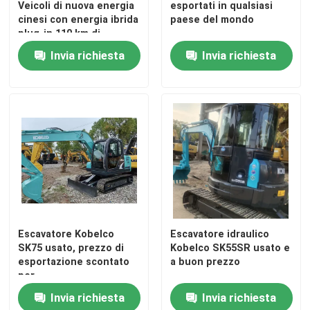
Veicoli di nuova energia
esportati in qualsiasi
cinesi con energia ibrida
paese del mondo
plug-in 110 km di
autonomia elettrica
Invia richiesta
Invia richiesta
Escavatore Kobelco
Escavatore idraulico
SK75 usato, prezzo di
Kobelco SK55SR usato e
esportazione scontato
a buon prezzo
per
Invia richiesta
Invia richiesta