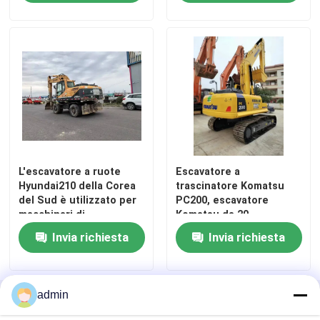
L'escavatore a ruote
Escavatore a
Hyundai210 della Corea
trascinatore Komatsu
del Sud è utilizzato per
PC200, escavatore
macchinari di
Komatsu da 20
Casa.
costruzione mineraria.
tonnellate, originale
Invia richiesta
Invia richiesta
Prodotti
admin
Casa
Circa noi
Contattaci
Desktop Site
Mappa del sito
politica sulla riservatezza
Video